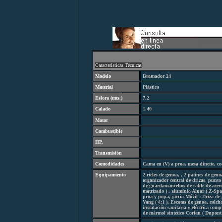
C
aracterísticas Técnicas
Modelo
Bramador 24
Material
Plástico
Eslora (
mts.
)
7.2
Calado
1.40
Motor
Combustibl
e
HP.
Transmisión
Comodidades
Cama en (V) a proa, mesa dinette, co
Equipamiento
2 rieles de genoa, , 2 patines de gen
organizador central de drizas, punto 
de guardamancebos de cable de acero
matrizado ) , aluminio Aluar ( Z-Spar
proa y popa, jarcia Móvil : Driza de 
Vang ( 4:1 ), Escotas de genoa, colc
instalación sanitaria y eléctrica comp
de mármol sintético Corian ( Dupont 