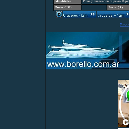
Mas detalles
Precio y financiación en pesos. Ráp
Precio
(
U$S)
Precio
(
$ )
Proc