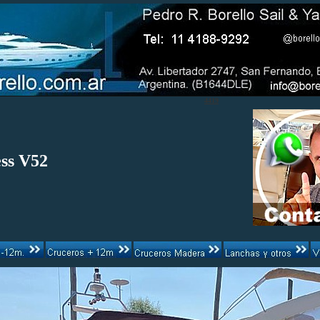
4419
ess V52