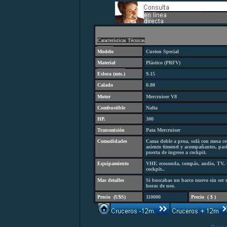
C
aracterísticas Técnicas
Modelo
Custon Special
Material
Plástico (PRFV)
Eslora (
mts.
)
9.15
Calado
0.80
Motor
Mercruiser V8
Combustibl
e
Nafta
HP.
300
Transmisión
Pata Mercruiser
Comodidades
Cama doble a proa, sofá con mesa cen
asiento timonel y acompañantes, pasi
puerta de ingreso a cockpit.
Equipamiento
VHF, ecosonda, compás, audio, TV, te
cockpit.
.
Mas detalles
Si buscabas un barco nuevo sin ser nu
horas de uso.
Precio
(
U$S)
110000
Precio
(
$ )